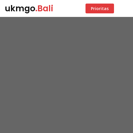
ukmgo
.Bali
Prioritas